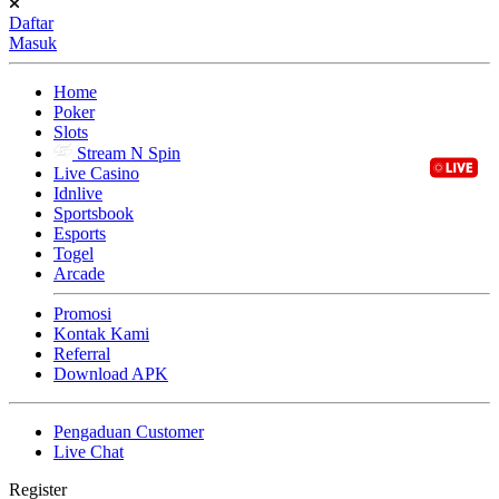
Daftar
Masuk
Home
Poker
Slots
Stream N Spin
Live Casino
Idnlive
Sportsbook
Esports
Togel
Arcade
Promosi
Kontak Kami
Referral
Download APK
Pengaduan Customer
Live Chat
Register